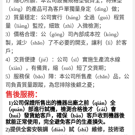
1）隨心所願：本公司設備規格型號齊全，特殊型
（xíng）的產品可為客戶單獨量身定（dìng）做；
2）質量穩定：公司實行（háng）全過（guò）程質
量（liàng）監控，細致（zhì）入微檢測；
3）價格合理：公（gōng）司內部成本控（kòng）
製，減少（shǎo）了不必要的開支，讓利（lì）於客
戶；
4）交貨便捷（jié）：公司（sī）實施生產流水線
（xiàn），有備貨，縮（suō）短了交貨期；
5）服務保（bǎo）障：本公司所售產（chǎn）品，公
司
負責質量跟蹤，為您排除後顧之憂；
售後服務：
1)公司保證所售出的機器出廠之前（qián）全
（quán）部進行試機，檢測合格後才（cái）會
（huì）發貨給客戶，確保（bǎo）客戶收到機器後
就能正常使用，完全避免客戶的生產損失。
2)提供全套安裝調（diào）試（shì）維修，技術谘