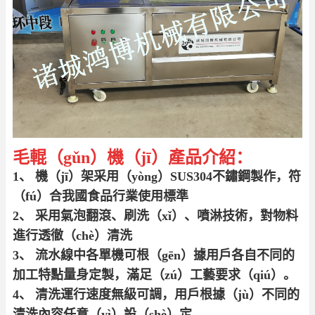
毛輥（gǔn）機（jī）產品介紹：
1、 機（jī）架采用（yòng）SUS304不鏽鋼製作，符
（fú）合我國食品行業使用標準
2、 采用氣泡翻滾、刷洗（xǐ）、噴淋技術，對物料
進行透徹（chè）清洗
3、 流水線中各單機可根（gēn）據用戶各自不同的
加工特點量身定製，滿足（zú）工藝要求（qiú）。
4、 清洗運行速度無級可調，用戶根據（jù）不同的
清洗內容任意（yì）設（shè）定。