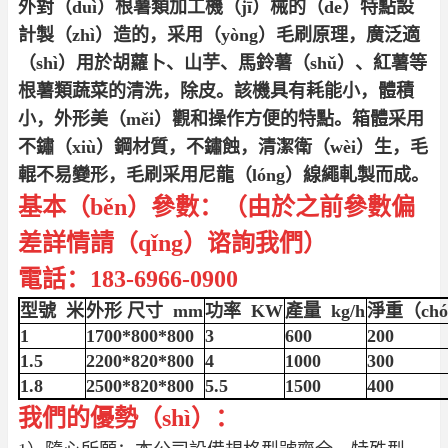
外對（duì）根薯類加工機（jī）械的（de）特點設
計製（zhì）造的，采用（yòng）毛刷原理，廣泛適
（shì）用於胡蘿卜、山芋、馬鈴薯（shǔ）、紅薯等
根薯類蔬菜的清洗，除皮。該機具有耗能小，體積
小，外形美（měi）觀和操作方便的特點。箱體采用
不鏽（xiù）鋼材質，不鏽蝕，清潔衛（wèi）生，毛
輥不易變形，毛刷采用尼龍（lóng）線繩軋製而成。
基本（běn）參數：（由於之前參數偏
差詳情請（qǐng）谘詢我們）
電話：183-6966-0900
型號
米
外形 尺寸 mm
功率 KW
產量 kg/h
淨重（chó
1
1700*800*800
3
600
200
1.5
2200*820*800
4
1000
300
1.8
2500*820*800
5.5
1500
400
我們的優勢（shì）：