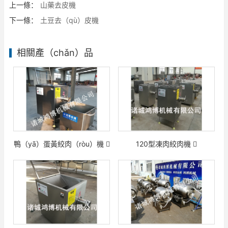
上一條：
山藥去皮機
下一條：
土豆去（qù）皮機
相關產（chǎn）品
鴨（yā）蛋黃絞肉（ròu）機
120型凍肉絞肉機