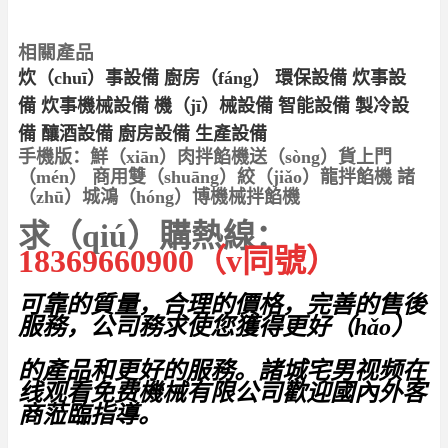
相關產品
炊（chuī）事設備 廚房（fáng）
環保設備
炊事設
備
炊事機械設備
機（jī）械設備
智能設備
製冷設
備
釀酒設備
廚房設備
生產設備
手機版：
鮮（xiān）肉拌餡機送（sòng）貨上門
（mén） 商用雙（shuāng）絞（jiǎo）龍拌餡機 諸
（zhū）城鴻（hóng）博機械拌餡機
求（qiú）購熱線：
18369660900（v同號）
可靠的質量，合理的價格，完善的售後
服務，公司務求使您獲得更好（hǎo）
的產品和更好的服務。諸城宅男视频在
线观看免费機械有限公司歡迎國內外客
商蒞臨指導。