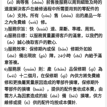
（zī）詢等售（shòu）前售後服務以周到細致及時的
速度解決客戶在維修過程中所需要用到的零配件的
（de）支持。所有（yǒu）售（shòu）出的產品一年
之內免費維（wéi）修。
3)服務宗旨：快（kuài）速、果斷、準確、周到。
4)服務目標：以服務質量贏得客戶的滿意，以我們的
（de）誠心換取客戶的歡心.
5)服務效率：保修期內或保（bǎo）修期外如設
（shè）備出現故（gù）障，24小時（shí）內給予滿
意答複。
6)服務原（yuán）則：產（chǎn）品保修期（qī）為
（wéi）十二個月，在保修期（qī）內供方將免費維
修和更換屬質量原因造成的零部件損壞，保修期外
零部件的損壞（huài），提供的配件隻收成本費，由
需方人為因素造成的設（shè）備（bèi）損壞，供方
維修或提（tí）供的配件均按成本價計.