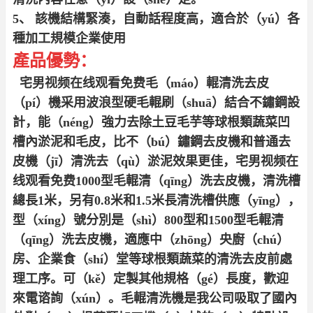
5、 該機結構緊湊，自動話程度高，適合於（yú）各
種加工規模企業使用
產品優勢：
宅男视频在线观看免费
毛（máo）輥清洗去皮
（pí）機采用
波浪型硬毛輥刷（shuā）結合不鏽鋼設
計，能（néng）強力去除土豆毛芋等球根類蔬菜凹
槽內淤泥和毛皮，比不（bú）鏽鋼去皮機和普通去
皮機（jī）清洗去（qù）淤泥效果更佳，宅男视频在
线观看免费1000型毛輥清（qīng）洗去皮機，清洗槽
總長1米，另有0.8米和1.5米長清洗槽供應（yīng），
型（xíng）號分別是（shì）800型和1500型毛輥清
（qīng）洗去皮機，適應中（zhōng）央廚（chú）
房、企業食（shí）堂等球根類蔬菜的清洗去皮前處
理工序。可（kě）定製其他規格（gé）長度，歡迎
來電谘詢（xún）。毛輥清洗機是我公司吸取了國內