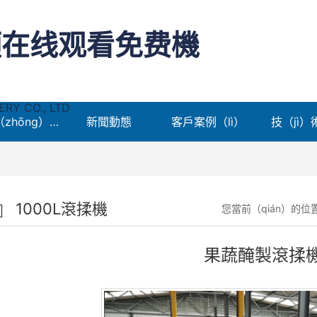
频在线观看免费機
Y CO., LTD
產品中（zhōng）心
新聞動態
客戶案例（lì）
技（jì）
1000L滾揉機
您當前（qián）的位
果蔬醃製滾揉