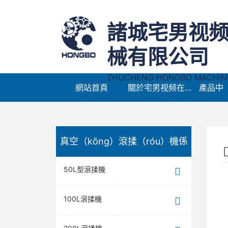
諸城宅男视
械有限公司
ZHUCHENG HONGBO MACHINER
網站首頁
關於宅男视频在线观看免费
真空（kōng）滾揉（róu）機係
50L型滾揉機
列
100L滾揉機