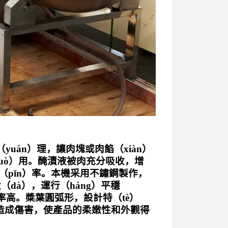
uán）理，讓肉塊或肉餡（xiàn）
zuò）用。醃漬液被肉充分吸收，增
（pǐn）率。本機采用不鏽鋼製作，
大（dà），運行（háng）平穩
率高。槳葉圓弧形，設計特（tè）
不造成傷害，使產品的柔嫩性和外觀得