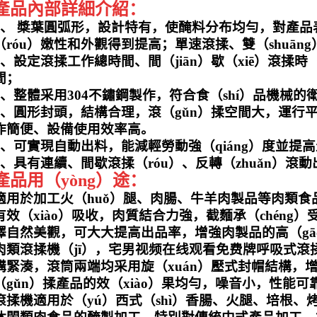
產品內部詳細介紹：
1、 槳葉圓弧形，設計特有，使醃料分布均勻，對產
（róu）嫩性和外觀得到提高；
單速滾揉、雙（shuā
2、設定滾揉工作總時間、間（jiān）歇（xiē）滾揉時（
間；
3、整體采用304不鏽鋼製作，符合食（shí）品機械的
4、圓形封頭，結構合理，滾（gǔn）揉空間大，運行平
作簡便、設備使用效率高。
5、可實現自動出料，能減輕勞動強（qiáng）度並提高
6、具有連續、間歇滾揉（róu）、反轉（zhuǎn）滾動
產品用（yòng）途：
適用於加工火（huǒ）腿、肉腸、牛羊肉製品等肉類食
有效（xiào）吸收，肉質結合力強，截麵承（chén
澤自然美觀，可大大提高出品率，增強肉製品的高（gā
肉類滾揉機（jī），宅男视频在线观看免费牌呼吸式滾揉機
構緊湊，滾筒兩端均采用旋（xuán）壓式封帽結構，
（gǔn）揉產品的效（xiào）果均勻，噪音小，性能
滾揉機適用於（yú）西式（shì）香腸、火腿、培根、