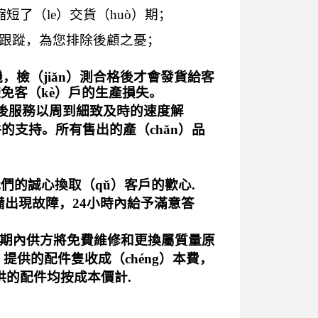
短了（le）交貨（huò）期；
量跟蹤，為您排除後顧之憂；
，檢（jiǎn）測合格後才會發貨給客
免客（kè）戶的生產損失
。
售後服務以周到細致及時的速度解
件的支持。所有售出的產（chǎn）品
們的誠心換取（qǔ）客戶的歡心.
設備出現故障，24小時內給予滿意答
保修期內供方將免費維修和更換屬質量原
提供的配件隻收成（chéng）本費，
供的配件均按成本價計.