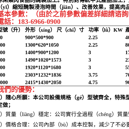
休閑類肉食品的醃製加工。特別對傳統中式產品加工，
（yǐ）縮短醃製浸泡時間（jiān）、改善效果，提高肉
基本參數：（由於之前參數偏差詳細請谘詢（
電話：183-6966-0900
型號（升）
外形（xíng） 尺（chǐ）寸
功率（lǜ）KW
0
900*500*900
2.25
4
00
1300*620*1050
2.25
8
00
1400*900*1200
3
1
00
1490*1020*1573
3
2
00
1920*1120*1680
3
5
00
2303*1232*1836
3.75
7
000
2415*1430*2050
4.75
9
我們的優勢：
1）隨心所願：本公司設備規格（gé）型號齊全，特殊型
定做；
2）質量（liàng）穩定：公司實行全過程（chéng）
3）價格合理：公司內部（bù）成本控製，減少了不必