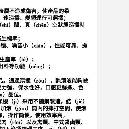
品表層不造成傷害，使產品的柔
ng）速滾揉、變頻運行可選擇；
shí）間、真（zhēn）空狀態滾揉時
衛生標準；
穩、噪音小（xiǎo），性能可靠、操
生產率（lǜ）；
出料等功能（néng）；
品。通過滾揉（róu），醃漬液能夠被
g）受力強，保水性好，口感更鮮嫩、色
o）品位。
（jī）采用不鏽鋼製造，結（jié）
增加滾（gǔn）筒內的摔打空間，使滾
可靠，操作簡便，使用效率高。
烤肉（ròu）以及禽類、中式醬鹵類、