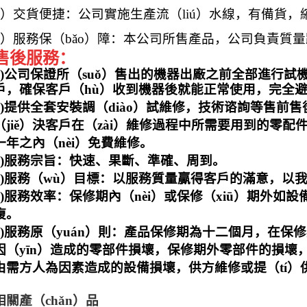
4）交貨便捷：公司實施生產流（liú）水線，有備貨，縮
5）服務保（bǎo）障：本公司所售產品，公司負責質
售後服務
：
1)公司保證所（suǒ）售出的機器出廠之前全部進行試機
戶，確保客戶（hù）收到機器後就能正常使用，完全避
2)提供全套安裝調（diào）試維修，技術谘詢等售前
（jiě）決客戶在（zài）維修過程中所需要用到的零配
一年之內（nèi）免費維修。
3)服務宗旨：快速、果斷、準確、周到。
4)服務（wù）目標：以服務質量贏得客戶的滿意，以我
5)服務效率：保修期內（nèi）或保修（xiū）期外如
複。
6)服務原（yuán）則：產品保修期為十二個月，在
因（yīn）造成的零部件損壞，保修期外零部件的損壞，
由需方人為因素造成的設備損壞，供方維修或提（tí）
相關產（chǎn）品