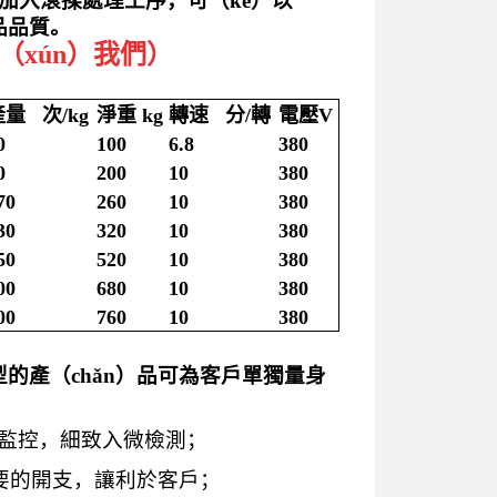
加入滾揉處理工序，可（kě）以
品品質。
xún）我們）
產量 次/kg
淨重 kg
轉速 分/轉
電壓V
0
100
6.8
380
0
200
10
380
70
260
10
380
30
320
10
380
50
520
10
380
00
680
10
380
00
760
10
380
的產（chǎn）品可為客戶單獨量身
質量監控，細致入微檢測；
要的開支，讓利於客戶；