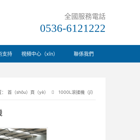
全國服務電話
0536-6121222
術支持
視頻中心（xīn）
聯係我們
置：
首（shǒu）頁（yè）
1000L滾揉機（jī）
機