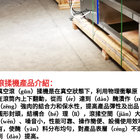
滾揉機產品介紹：
真空滾（gǔn）揉機是在真空狀態下，利用物理衝擊原（y
在滾筒內上下翻動，從而（ér）達到（dào）醃漬作（
（zēng）強肉的結合力和保水性，提高產品彈性及出品
圓形封頭，結構合（hé）理（lǐ），滾揉
空間（jiān）
（wěn）、噪音小，性能可靠、操作簡便、設備使用效
有，使醃（yān）料分布均勻，對產品表層（céng）
到（dào）提高。