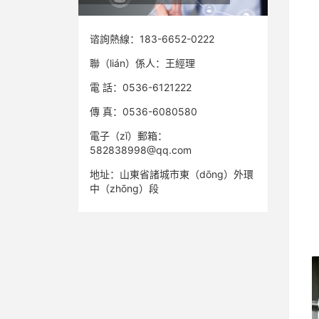
谘詢熱線：
183-6652-0222
聯（lián）係人：
王經理
電 話：0536-6121222
傳 真：
0536-6080580
電子（zǐ）郵箱：
582838998@qq.com
地址：山東省諸城市東（dōng）外環
中（zhōng）段