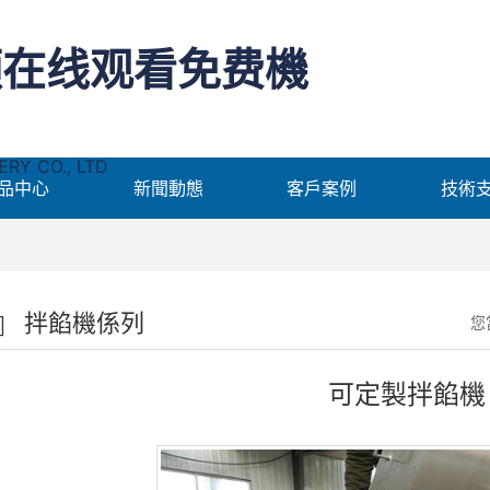
频在线观看免费機
Y CO., LTD
品中心
新聞動態
客戶案例
技術
拌餡機係列
您
可定製拌餡機