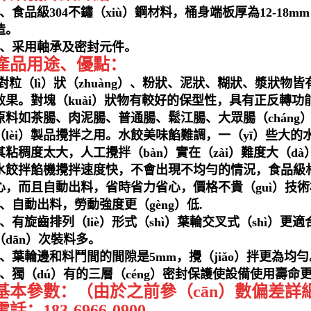
1、食品級304不鏽（xiù）鋼材料，桶身端板厚為12-18m
造。
2、采用軸承及密封元件。
產品用途、優點：
對粒（lì）狀（zhuàng）、粉狀、泥狀、糊狀、漿狀物皆
效果。對塊（kuài）狀物有較好的保型性，具有正反轉
原料如茶腸、肉泥腸、普通腸、鬆江腸、大眾腸（cháng
（lèi）製品攪拌之用。水餃美味餡難調，一（yī）些大
其粘稠度太大，人工攪拌（bàn）實在（zài）難度大（
水餃拌餡機攪拌速度快，不會出現不均勻的情況，食品級材質
心，而且自動出料，省時省力省心，價格不貴（guì）技
1、自動出料，勞動強度更（gèng）低.
2、有旋齒排列（liè）形式（shì）葉輪交叉式（shì）
（dān）次裝料多。
3、葉輪邊和料鬥間的間隙是5mm，攪（jiǎo）拌更為均勻
4、獨（dú）有的三層（céng）密封保護使設備使用壽命更
基本參數：（由於之前參（cān）數偏差詳
電話：183-6966-0900