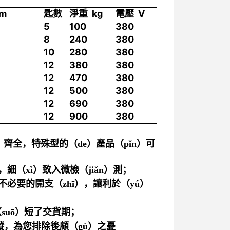
m
匙數
淨重 kg
電壓 V
5
100
380
8
240
380
10
280
380
12
380
380
12
470
380
12
500
380
12
690
380
12
900
380
）齊全，特殊型的（de）產品（pǐn）可
細（xì）致入微檢（jiǎn）測；
不必要的開支（zhī），讓利於（yú）
suō）短了交貨期；
蹤，為您排除後顧（gù）之憂