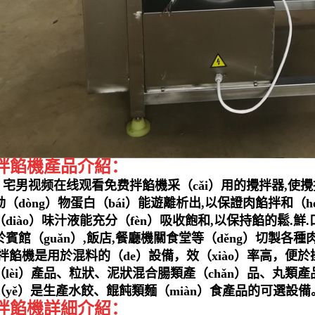
拌餡機產品介紹：
宅男视频在线观看免费拌餡機采（cǎi）用的攪拌器,使
動（dòng）物蛋白（bái）能遊離析出,以保證肉餡拌和（
（diào）味汁液能充分（fèn）吸收飽和,以保持餡的鬆.
於賓館（guǎn）,飯店,餐廳機關食堂等（děng）切製各種
拌餡機是用於混料的（de）設備，效（xiào）率高，便於操
（lèi）產品、粒狀、泥狀混合腸類產（chǎn）品、丸類產品
（yě）是生產水餃、餛飩類麵（miàn）食產品的可選設備
拌餡機詳細介紹：