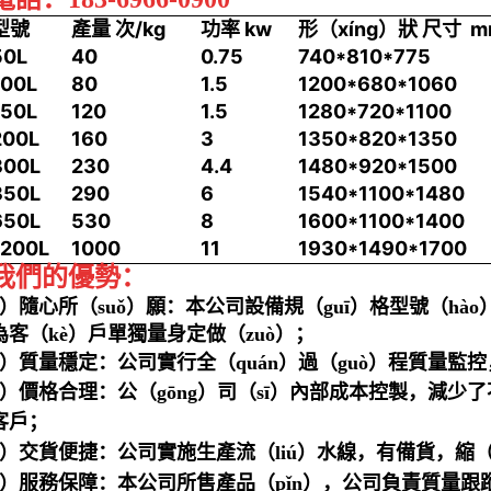
型號
產量 次/kg
功率 kw
形（xíng）狀 尺寸 m
50L
40
0.75
740*810*775
100L
80
1.5
1200*680*1060
150L
120
1.5
1280*720*1100
200L
160
3
1350*820*1350
300L
230
4.4
1480*920*1500
350L
290
6
1540*1100*1480
650L
530
8
1600*1100*1400
1200L
1000
11
1930*1490*1700
我們的優勢：
1）隨心所（suǒ）願：本公司設備規（guī）格型號（hào
為客（kè）戶單獨量身定做（zuò）；
2）質量穩定：公司實行全（quán）過（guò）程質量監控，
3）價格合理：公（gōng）司（sī）內部成本控製，減少了
客戶；
4）交貨便捷：公司實施生產流（liú）水線，有備貨，縮（
5）服務保障：本公司所售產品（pǐn），公司負責質量跟