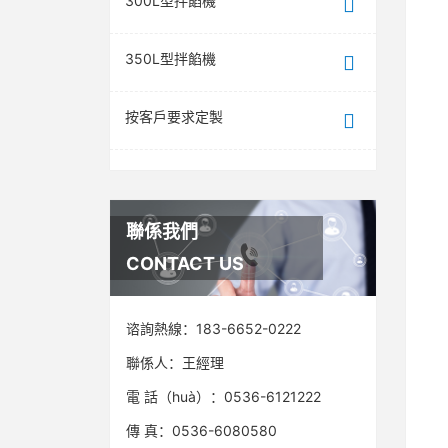
300L型拌餡機
350L型拌餡機
按客戶要求定製
聯係我們
CONTACT US
谘詢熱線：
183-6652-0222
聯係人：
王經理
電 話（huà）：0536-6121222
傳 真：
0536-6080580