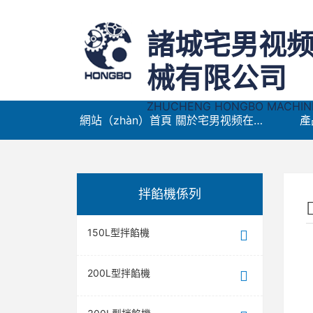
諸城宅男视
械有限公司
ZHUCHENG HONGBO MACHINER
網站（zhàn）首頁
關於宅男视频在线观看免费
產
拌餡機係列
150L型拌餡機
200L型拌餡機