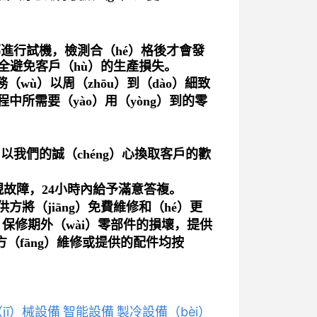
）部進行試機，檢測合（hé）格後才會發
全避免客戶（hù）的生產損失
。
（wù）以周（zhōu）到（dào）細致
程中所需要（yào）用（yòng）到的零
以我們的誠（chéng）心換取客戶的歡
現故障，24小時內給予滿意答複。
方將（jiāng）免費維修和（hé）更
，保修期外（wài）零部件的損壞，提供
（fāng）維修或提供的配件均按
jī）械設備
智能設備
製冷設備（bèi）