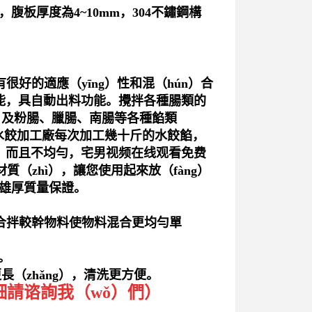
m，腹板厚度為4~10mm，304不鏽鋼構
有很好的適應（yīng）性和混（hún）合
功能，具自動出料功能。攪拌各種腸類的
）及粉腸、臘腸、南腸等各種餡類
的水餃加工廠每次加工幾十斤的水餃餡，
dà）而且不均勻，宅男视频在线观看免费
（zhì），讓您使用起來放（fàng）
術雄厚質量保證。
更適合拌較幹物料使物料混合更均勻單
。
長（zhǎng），清洗更方便。
細請谘詢我（wǒ）們）