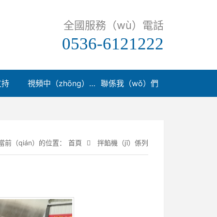
全國服務（wù）電話
0536-6121222
支持
視頻中（zhōng）心（xīn）
聯係我（wǒ）們
當前（qián）的位置：
首頁
拌餡機（jī）係列