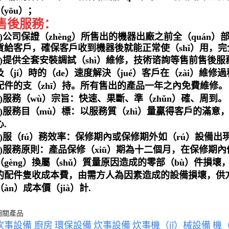
（yōu）；
售後服務
：
1)公司保證（zhèng）所售出的機器出廠之前全（quán
貨給客戶，確保客戶收到機器後就能正常使（shǐ）用，完
2)提供全套安裝調試（shì）維修，技術谘詢等售前售後服務
及（jí）時的（de）速度解決（jué）客戶在（zài）維修過
配件的支（zhī）持。所有售出的產品一年之內免費維修。
3)服務（wù）宗旨：快速、果斷、準（zhǔn）確、周到。
4)服務目（mù）標：以服務質（zhì）量贏得客戶的滿意，
心.
5)服（fú）務效率：保修期內或保修期外如（rú）設備出
6)服務原則：產品保修（xiū）期為十二個月，在保修期內供
（gèng）換屬（shǔ）質量原因造成的零部（bù）件損壞
的配件隻收成本費，由需方人為因素造成的設備損壞，供方
（àn）成本價（jià）計.
相關產品
炊事設備 廚房
環保設備
炊事設備
炊事機（jī）械設備
機（