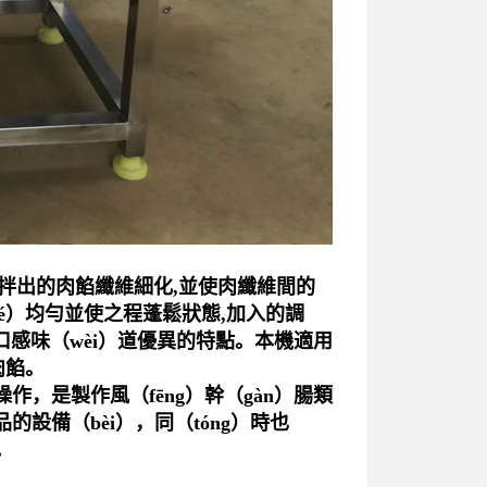
攪拌出的肉餡纖維細化,並使肉纖維間的
hé）均勻並使之程蓬鬆狀態,加入的調
鮮.口感味（wèi）道優異的特點。本機適用
肉餡。
作，是製作風（fēng）幹（gàn）腸類
的設備（bèi），同（tóng）時也
。