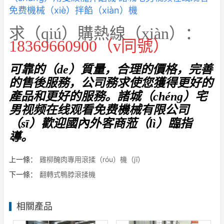
免费機械（xiè）拌餡（xiàn）機
求（qiú）購熱線（xiàn）：
18369660900（v同號）
可靠的（de）質量，合理的價格，完善
的售後服務，公司務求使您獲得更好的
產品和更好的服務。諸城（chéng）宅
男视频在线观看免费機械有限公司
（sī）歡迎國內外客商蒞（lì）臨指
導。
上一條：
雞柳醃肉專用滾揉（róu）機（jī）
下一條：
翻轉式鴨脖滾揉機
相關產品