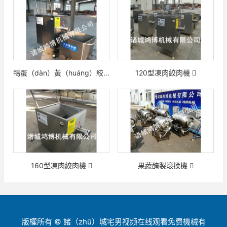
鴨蛋（dàn）黃（huáng）絞肉機
120型凍肉絞肉機
160型凍肉絞肉機
果蔬醃製滾揉機
版權所有 © 諸（zhū）城宅男视频在线观看免费機械有