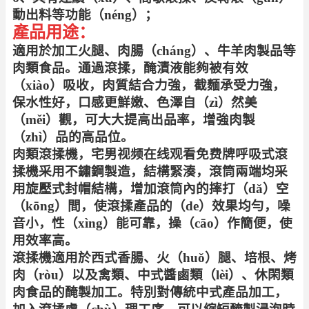
動出料等功能（néng）；
產品用途：
適用於加工火腿、肉腸（cháng）、牛羊肉製品等
肉類食品。通過滾揉，醃漬液能夠被有效
（xiào）吸收，肉質結合力強，截麵承受力強，
保水性好，口感更鮮嫩、色澤自（zì）然美
（měi）觀，可大大提高出品率，增強肉製
（zhì）品的高品位。
肉類滾揉機，宅男视频在线观看免费牌呼吸式滾
揉機采用不鏽鋼製造，結構緊湊，滾筒兩端均采
用旋壓式封帽結構，增加滾筒內的摔打（dǎ）空
（kōng）間，使滾揉產品的（de）效果均勻，噪
音小，性（xìng）能可靠，操（cāo）作簡便，使
用效率高。
滾揉機適用於西式香腸、火（huǒ）腿、培根、烤
肉（ròu）以及禽類、中式醬鹵類（lèi）、休閑類
肉食品的醃製加工。特別對傳統中式產品加工，