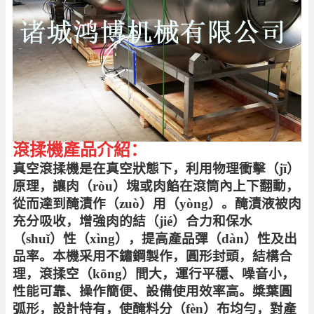
滾揉機產品介紹：
真空滾揉機是在真空狀態下，利用物理衝擊（jī）
原理，讓肉（ròu）塊或肉餡在滾筒內上下翻動，
從而達到醃漬作（zuò）用（yòng）。醃漬液被肉
充分吸收，增強肉的結（jié）合力和保水
（shuǐ）性（xìng），提高產品彈（dàn）性及出
品率。本機采用不鏽鋼製作，圓形封頭，結構合
理，滾揉
空（kōng）間大，運行平穩、噪音小，
性能可靠、操作簡便、設備使用效率高。槳葉圓
弧形，設計特有，使醃料分（fèn）布均勻，對產