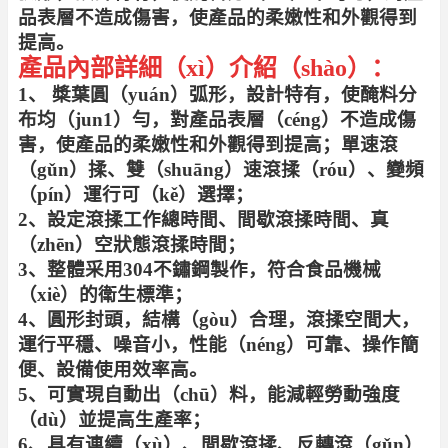
品表層不造成傷害，使產品的柔嫩性和外觀得到
提高。
產品內部詳細（xì）介紹（shào）：
1、 槳葉圓（yuán）弧形，設計特有，使醃料分
布均（jun1）勻，對產品表層（céng）不造成傷
害，使產品的柔嫩性和外觀得到提高；
單速滾
（gǔn）揉、雙（shuāng）速滾揉（róu）、變頻
（pín）運行可（kě）選擇；
2、設定滾揉工作總時間、間歇滾揉時間、真
（zhēn）空狀態滾揉時間；
3、整體采用304不鏽鋼製作，符合食品機械
（xiè）的衛生標準；
4、圓形封頭，結構（gòu）合理，滾揉空間大，
運行平穩、噪音小，性能（néng）可靠、操作簡
便、設備使用效率高。
5、可實現自動出（chū）料，能減輕勞動強度
（dù）並提高生產率；
6、具有連續（xù）、間歇滾揉、反轉滾（gǔn）