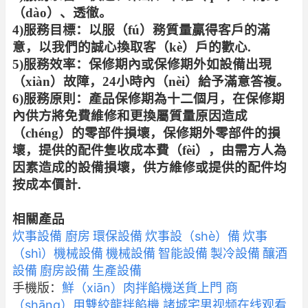
（dào）、透徹。
4)服務目標：以服（fú）務質量贏得客戶的滿
意，以我們的誠心換取客（kè）戶的歡心.
5)服務效率：保修期內或保修期外如設備出現
（xiàn）故障，24小時內（nèi）給予滿意答複。
6)服務原則：產品保修期為十二個月，在保修期
內供方將免費維修和更換屬質量原因造成
（chéng）的零部件損壞，保修期外零部件的損
壞，提供的配件隻收成本費（fèi），由需方人為
因素造成的設備損壞，供方維修或提供的配件均
按成本價計.
相關產品
炊事設備 廚房
環保設備
炊事設（shè）備
炊事
（shì）機械設備
機械設備
智能設備
製冷設備
釀酒
設備
廚房設備
生產設備
手機版：
鮮（xiān）肉拌餡機送貨上門 商
（shāng）用雙絞龍拌餡機 諸城宅男视频在线观看