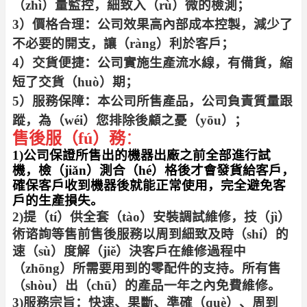
（zhì）量監控，細致入（rù）微的檢測；
3）價格合理：公司效果高內部成本控製，減少了
不必要的開支，讓（ràng）利於客戶；
4）交貨便捷：公司實施生產流水線，有備貨，縮
短了交貨（huò）期；
5）服務保障：本公司所售產品，公司負責質量跟
蹤，為（wéi）您排除後顧之憂（yōu）；
售後服（fú）務
：
1)公司保證所售出的機器出廠之前全部進行試
機，檢（jiǎn）測合（hé）格後才會發貨給客戶，
確保客戶收到機器後就能正常使用，完全避免客
戶的生產損失
。
2)提（tí）供全套（tào）安裝調試維修，技（jì）
術谘詢等售前售後服務以周到細致及時（shí）的
速（sù）度解（jiě）決客戶在維修過程中
（zhōng）所需要用到的零配件的支持。所有售
（shòu）出（chū）的產品一年之內免費維修。
3)服務宗旨：快速、果斷、準確（què）、周到