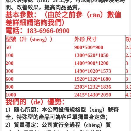
加入滾揉處（chù）理工序，可以縮短醃製浸泡時
間、改善效果，提高肉品品質。
基本參數：（由於之前參（cān）數偏
差詳細請谘詢我們）
電話：183-6966-0900
型號（升（shēng））
外形 尺寸
功
50
900*500*900
2.
100
1300*620*1050
2.
200
1400*900*1200
3
300
1490*1020*1573
3
600
1920*1120*1680
3
800
2303*1232*1836
3.
1000
2415*1430*2050
4.
我們的（de）優勢：
1）隨心所願：本公司設備規格型（xíng）號齊
全，特殊型的產品可為客戶單獨量身定做；
2）質量穩定：公司實行全過程（chéng）質