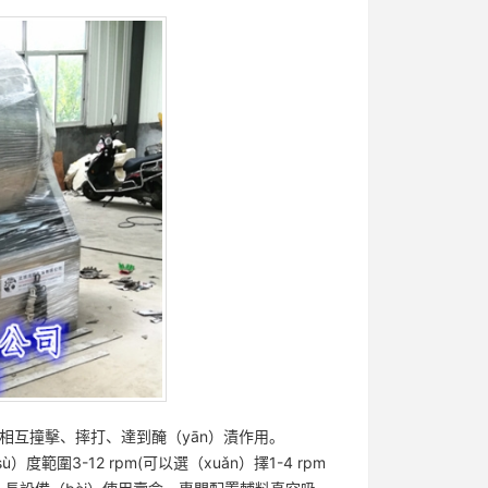
，相互撞擊、摔打、達到醃（yān）漬作用。
圍3-12 rpm(可以選（xuǎn）擇1-4 rpm