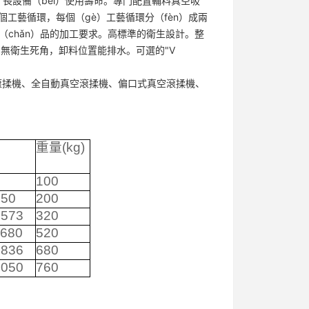
n）長設備（bèi）使用壽命。專門配置輔料真空吸
六個工藝循環，每個（gè）工藝循環分（fèn）成兩
（chǎn）品的加工要求。高標準的衛生設計。整
拋光，無衛生死角，卸料位置能排水。可選的"V
真空滾揉機、全自動真空滾揉機、偏口式真空滾揉機、
重量
(kg)
0
100
050
200
1573
320
1680
520
1836
680
2050
760