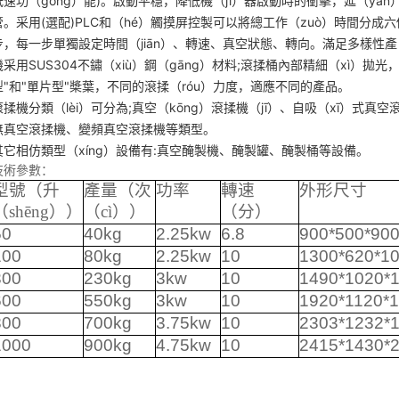
低速功（gōng）能)。啟動平穩，降低機（jī）器啟動時的衝擊，延（yá
管。采用(選配)PLC和（hé）觸摸屏控製可以將總工作（zuò）時間分成
步，每一步單獨設定時間（jiān）、轉速、真空狀態、轉向。滿足多樣性產
機采用SUS304不鏽（xiù）鋼（gāng）材料;滾揉桶內部精細（xì）
型"和"單片型"槳葉，不同的滾揉（róu）力度，適應不同的產品。
滾揉機分類（lèi）可分為;真空（kōng）滾揉機（jī）、自吸（xī）式
無真空滾揉機、變頻真空滾揉機等類型。
其它相仿類型（xíng）設備有:真空醃製機、醃製罐、醃製桶等設備。
技術參數：
型號（升
產量（次
功率
轉速
外形尺寸
（shēng））
（cì））
（分）
50
40kg
2.25kw
6.8
900*500*90
100
80kg
2.25kw
10
1300*620*1
300
230kg
3kw
10
1490*1020*
600
550kg
3kw
10
1920*1120*
800
700kg
3.75kw
10
2303*1232*
1000
900kg
4.75kw
10
2415*1430*
：