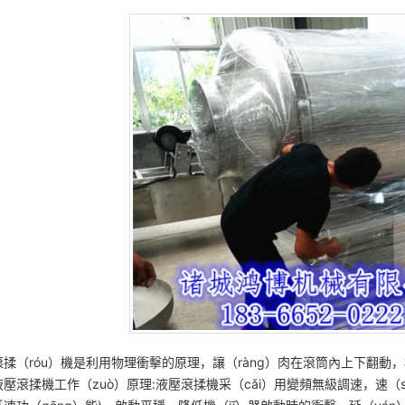
滾揉（róu）機是利用物理衝擊的原理，讓（ràng）肉在滾筒內上下翻動
液壓滾揉機工作（zuò）原理:液壓滾揉機采（cǎi）用變頻無級調速，速（sù）度範