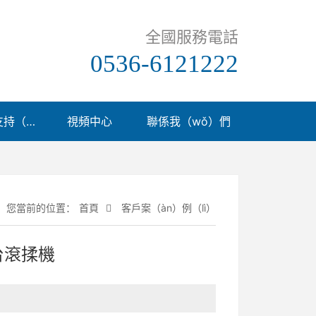
全國服務電話
0536-6121222
技（jì）術支持（chí）
視頻中心
聯係我（wǒ）們
您當前的位置：
首頁
客戶案（àn）例（lì）
台滾揉機