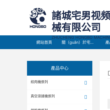
諸城宅男视
械有限公司
ZHUCHENG HONGBO MACHINER
網站首頁
關（guān）於宅男视频在线观看免费
產
產品中心
絞肉機係列
真空滾揉機係列