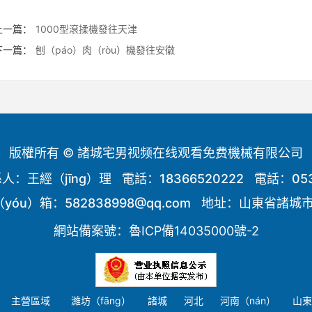
上一篇：
1000型滾揉機發往天津
下一篇：
刨（páo）肉（ròu）機發往安徽
版權所有 © 諸城宅男视频在线观看免费機械有限公司
係人：王經（jīng）理 電話：18366520222 電話：0536
郵（yóu）箱：582838998@qq.com 地址：山東省諸
網站備案號：魯ICP備14035000號-2
主營區域
濰坊（fāng）
諸城
河北
河南（nán）
山東